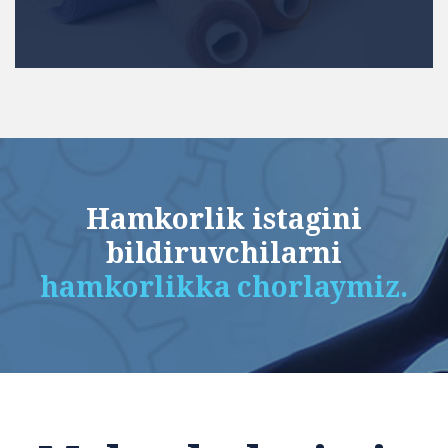
Hamkorlik istagini
bildiruvchilarni
hamkorlikka chorlaymiz.