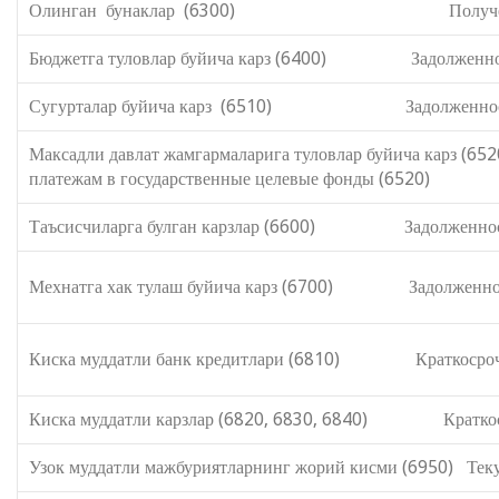
Олинган бунаклар (6300) Полученные 
Бюджетга туловлар буйича карз (6400) Задолженность
Сугурталар буйича карз (6510) Задолженность 
Максадли давлат жамгармаларига туло
платежам в государственные целевые фонды (6520)
Таъсисчиларга булган карзлар (6600) Задолженност
Мехнатга хак тулаш буйича карз (6700) Задолженность
Киска муддатли банк кредитлари (6810) Краткосрочн
Киска муддатли карзлар (6820, 6830, 6840) Краткоср
Узок муддатли мажбуриятларнинг жорий кисми (6950) Теку