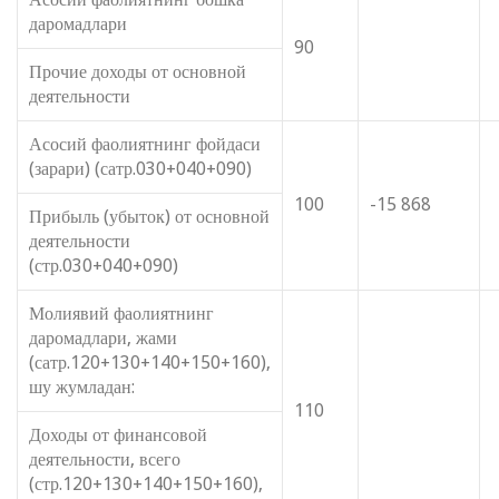
даромадлари
90
Прочие доходы от основной
деятельности
Асосий фаолиятнинг фойдаси
(зарари) (сатр.030+040+090)
100
-15 868
Прибыль (убыток) от основной
деятельности
(стр.030+040+090)
Молиявий фаолиятнинг
даромадлари, жами
(сатр.120+130+140+150+160),
шу жумладан:
110
Доходы от финансовой
деятельности, всего
(стр.120+130+140+150+160),