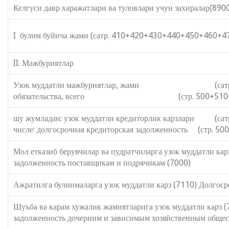
Келгуси давр харажатлари ва туловлари учун захиралар(89
I булим буйича жами (сатр. 410+420+430+440+450+460+47
II. Мажбуриятлар II. Обяз
Узок муддатли мажбуриятлар, жами (сатр. 500
обязательства, всего (стр. 500+510+520+
шу жумладан: узок муддатли кредиторли
числе: долгосрочная кредиторская задолженность (стр. 
Мол етказиб берувчилар ва пудратчиларг
задолженность поставщикам и подрячикам (7000)
Ажратилга булинмаларга узок муддатли карз (7110) Долгос
Шуъба ва карам хужалик жамиятларига
задолженность дочерним и зависимым хозяйственным обще