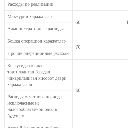
Расходы по реализации
Маъмурий харажатлар
60
Административные расходы
Бошка операцион харажатлар
70
Прочие операционные расходы
Келгусида соликка
тортиладиган базадан
чикариладиган хисобот даври
харажатлари
80
Расходы отчетного периода,
исключаемые из
налогооблагаемой базы в
будущем
Асосий фаолиятнинг бошка