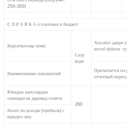
250-260)
С П Р А В К А о платежах в бюджет
Хисобот даври у
Курсаткичлар номи
китоб буйича ту
Сатр
коди
Причитается по 
Наименование показателей
отчетный перио
Юоидик шахслардан
олинадиган даромад солиги
280
Налог на доходы (прибыль) с
юридич лиц