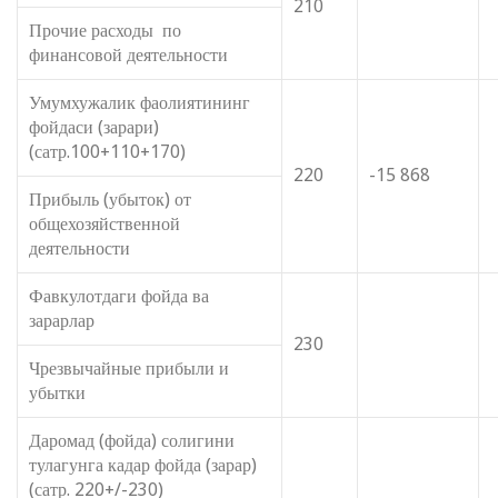
210
Прочие расходы по
финансовой деятельности
Умумхужалик фаолиятининг
фойдаси (зарари)
(сатр.100+110+170)
220
-15 868
Прибыль (убыток) от
общехозяйственной
деятельности
Фавкулотдаги фойда ва
зарарлар
230
Чрезвычайные прибыли и
убытки
Даромад (фойда) солигини
тулагунга кадар фойда (зарар)
(сатр. 220+/-230)