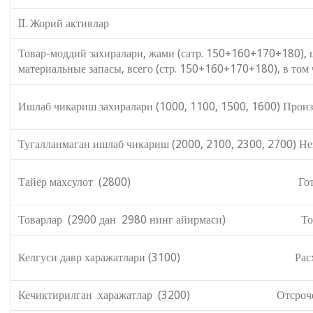
II. Жорий активлар II. Теку
Товар-моддий захиралари, жами (сатр
материальные запасы, всего (стр. 150+160+170+180), в том 
Ишлаб чикариш захиралари (1000, 1100, 1500, 1600) Произ
Тугалланмаган ишлаб чикариш (2000, 2100, 2300, 2700) Не
Тайёр махсулот (2800) Готовая пр
Товарлар (2900 дан 2980 нинг айирмаси) Товары
Келгуси давр харажатлари (3100) Расходы б
Кечиктирилган харажатлар (3200) Отсроченны