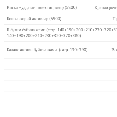
Киска муддатли инвестициялар (5800) Краткосрочны
Бошка жорий активлар (5900) Прочие те
II булим буйича жами (сатр. 140+190+200+210+
140+190+200+210+230+320+370+380)
Баланс активи буйича жами (сатр. 130+390) Всего п