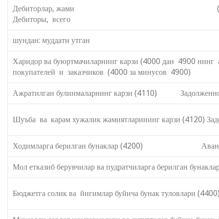
Дебиторлар, жами (сатр. 220+
Дебиторы, всего (стр. 220+240+2
шундан: муддати утган из нее:
Харидор ва буюртмачиларнинг карзи (40
покупателей и заказчиков (4000 за минусов 4900)
Ажратилган булинмаларнинг карзи (4110) Задолженнос
Шуъба ва карам хужалик жамиятларининг карзи (4120) Зад
Ходимларга берилган бунаклар (4200) Авансы, в
Мол етказиб берувчилар ва пудратчиларга берилган бунакл
Бюджетга солик ва йигимлар буйича бунак туловлари (440