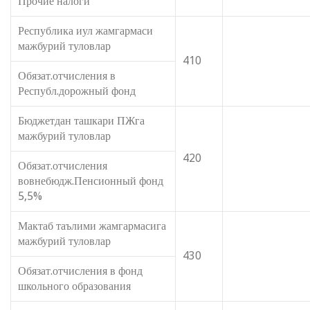
Прочие налоги
Республика иул жамгармаси
мажбурий туловлар
410
Обязат.отчисления в
Республ.дорожный фонд
Бюджетдан ташкари ПЖга
мажбурий туловлар
420
Обязат.отчисления
вовнебюдж.Пенсионный фонд
5,5%
Мактаб таълими жамгармасига
мажбурий туловлар
430
Обязат.отчисления в фонд
школьного образования