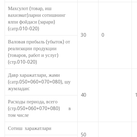
Махсулот (товар, иш
вахизмат)ларни сотишнинг
ялпи фойдаси (зарари)
(сатр.010-020)
30
0
Валовая прибыль (убыток) от
реализации продукции
(товаров, работ и услуг)
(стр.010-020)
Давр харажатлари, жами
(сатр.050+060+070+080), шу
жумладан:
40
Расходы периода, всего
(стр.050+060+070+080) в
том числе
Сотиш харажатлари
50