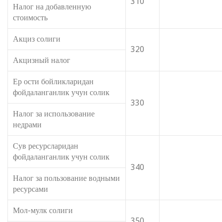
310
Налог на добавленную
стоимость
Акциз солиги
320
Акцизный налог
Ер ости бойликларидан
фойдаланганлик учун солик
330
Налог за использование
недрами
Сув ресурсларидан
фойдаланганлик учун солик
340
Налог за пользование водными
ресурсами
Мол-мулк солиги
350