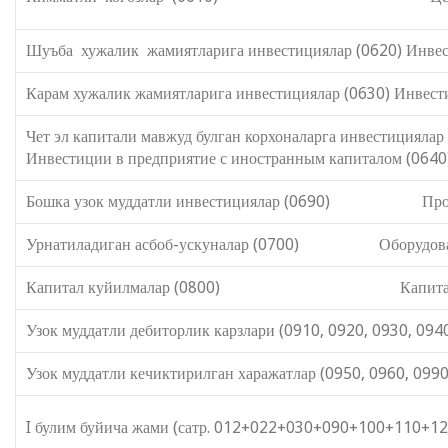
Шуъба хужалик жамиятларига инвестициялар (0620) Инвес
Карам хужалик жамиятларига инвестициялар (0630) Инвест
Чет эл капитали мавжуд булган ко
Инвестиции в предприятие с иностранным капиталом (0640
Бошка узок муддатли инвестициялар (0690) Прочие
Урнатиладиган асбоб-ускуналар (0700) Оборудовани
Капитал куйилмалар (0800) Капитальные
Узок муддатли дебиторлик карзлари (0910, 0920, 0930, 094
Узок муддатли кечиктирилган харажатлар (0950, 0960, 0990
I булим буйича жами (сатр. 012+022+030+090+100+110+12