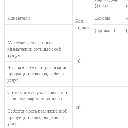
(фойда)
(
Показатели
Доходы
Код
строки
(прибыль)
Махсулот (товар, иш ва
хизматларни сотишдан соф
тушум
10
Чистая выручка от реализации
продукции (товаров, работ и
услуг)
Сотилган махсулот (товар, иш
ва хизмат)ларнинг таннархи
20
Себестоимость реализованной
продукции (товаров, работ и
услуг)