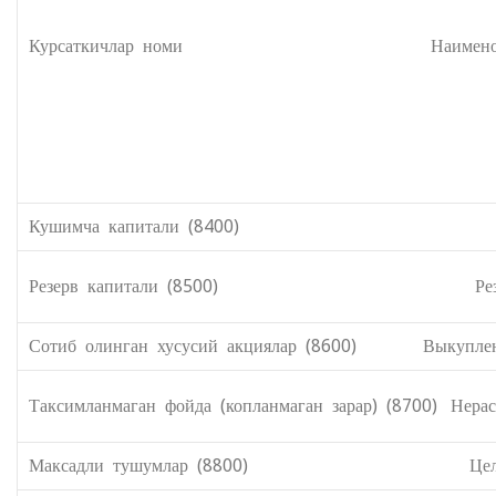
Курсаткичлар номи Наименование 
Кушимча капитали (8400) Добавленн
Резерв капитали (8500) Резервный 
Сотиб олинган хусусий акциялар (8600) Выкупленн
Таксимланмаган фойда (копланмаган зарар) (8700) Нера
Максадли тушумлар (8800) Целевые по