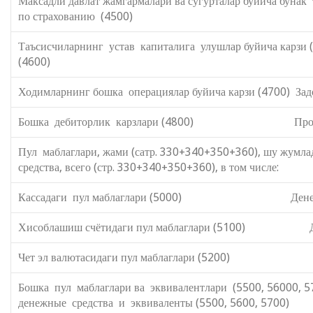
Максадли давлат жамгармалари ва сугурталар буйича буна
по страхованию (4500)
Таъсисчиларнинг устав капиталига улушлар буйича карзи 
(4600)
Ходимларнинг бошка операциялар буйича карзи (4700) Зад
Бошка дебиторлик карзлари (4800) Прочие де
Пул маблаглари, жами (сатр. 330+3
средства, всего (стр. 330+340+350+360), в том числе:
Кассадаги пул маблаглари (5000) Денежные с
Хисоблашиш счётидаги пул маблаглари (5100) Дене
Чет эл валютасидаги пул маблаглари (5200) Дене
Бошка пул маблаглари ва эквивал
денежные средства и эквиваленты (5500, 5600, 5700)