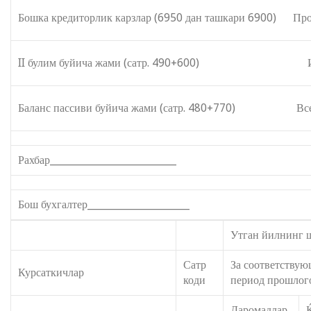
Бошка кредиторлик карзлар (6950 дан ташкари 6900) Проч
II булим буйича жами (сатр. 490+600) Итого п
Баланс пассиви буйича жами (сатр. 480+770) Всего п
Рахбар__________________________
Бош бухгалтер_____________________
Утган йилнинг 
Сатр
За соответству
Курсаткичлар
коди
период прошлог
Даромадлар