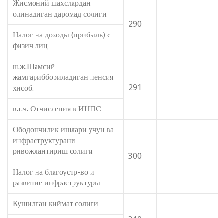
Жисмоний шахслардан
олинадиган даромад солиги
290
Налог на доходы (прибыль) с
физич лиц
ш.ж.Шамсий
жамгариббориладиган пенсия
291
хисоб.
в.т.ч. Отчисления в ИНПС
Ободончилик ишлари учун ва
инфраструктурани
ривожлантириш солиги
300
Налог на благоустр-во и
развитие инфраструктуры
Кушилган киймат солиги