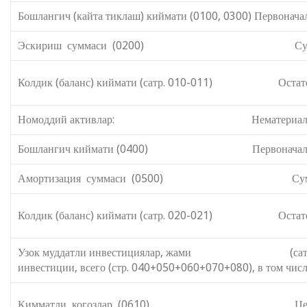
Бошлангич (кайта тиклаш) киймати (0100, 0300) Первоначал
Эскириш суммаси (0200) Сумма из
Колдик (баланс) киймати (сатр. 010-011) Остаточная
Номоддий активлар: Нематериальные
Бошлангич киймати (0400) Первоначальная 
Амортизация суммаси (0500) Сумма амо
Колдик (баланс) киймати (сатр. 020-021) Остаточная
Узок муддатли инвестициялар, жами (сатр. 040
инвестиции, всего (стр. 040+050+060+070+080), в том числ
Кимматли когозлар (0610) Ценные б