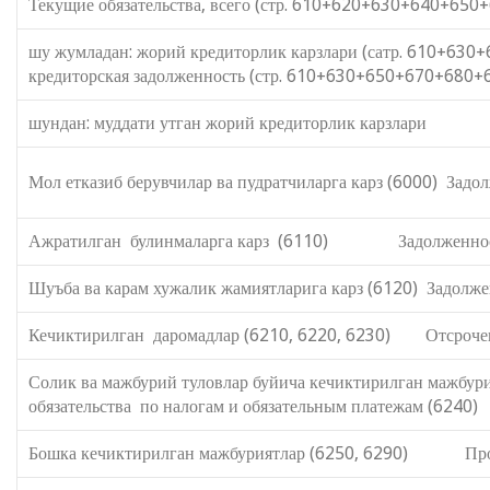
Текущие обязательства, всего (стр. 610+620+630+640+
шу жумладан: жорий кредиторлик карзлари (сатр. 610+63
кредиторская задолженность (стр. 610+630+650+670+680
шундан: муддати утган жорий кредиторлик карзлари из 
Мол етказиб берувчилар ва пудратчиларга карз (6000) Зад
Ажратилган булинмаларга карз (6110) Задолженность
Шуъба ва карам хужалик жамиятларига карз (6120) Задолж
Кечиктирилган даромадлар (6210, 6220, 6230) Отсрочен
Солик ва мажбурий туловлар буйича кечикти
обязательства по налогам и обязательным платежам (6240)
Бошка кечиктирилган мажбуриятлар (6250, 6290) Прочи