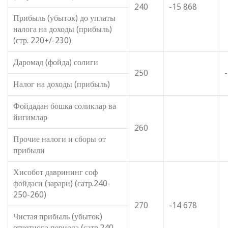
240
-15 868
Прибыль (убыток) до уплаты
налога на доходы (прибыль)
(стр. 220+/-230)
Даромад (фойда) солиги
250
Налог на доходы (прибыль)
Фойдадан бошка соликлар ва
йигимлар
260
Прочие налоги и сборы от
прибыли
Хисобот даврининг соф
фойдаси (зарари) (сатр.240-
250-260)
270
-14 678
Чистая прибыль (убыток)
отчетного периода (сатр.240-