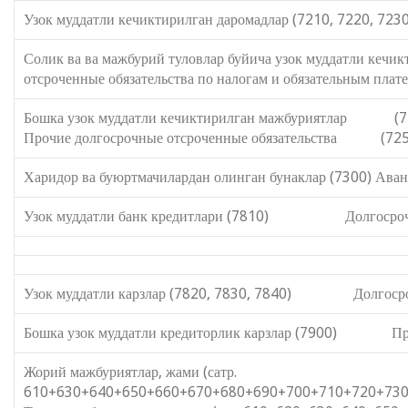
Узок муддатли кечиктирилган даромадлар (7210, 7220, 723
Солик ва ва мажбурий туловлар буйича узок муддатл
отсроченные обязательства по налогам и обязательным плат
Бошка узок муддатли кечиктир
Прочие долгосрочные отсроченные обязательства (725
Харидор ва буюртмачилардан олинган бунаклар (7300) Аванс
Узок муддатли банк кредитлари (7810) Долгосрочны
Узок муддатли карзлар (7820, 7830, 7840) Долгосроч
Бошка узок муддатли кредиторлик карзлар (7900) Проч
Жорий мажбуриятлар, жами (сатр.
610+630+640+650+660+670+680