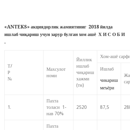
«
ANTEKS
»
акциядорлик жамиятиниг
2018 йилда
ишлаб чиқариш учун зарур булган хом ашё
Х И С О Б И
.
Хом-ашё сарф
Йиллик
Т/
ишлаб
Ишлаб
Махсулот
Р
чиқариш
Жа
номи
№
хажми
чикариш
са
(тн)
меъёри
Пахта
1.
толаси 1-
2520
87,5
28
нав 70%
Пахта