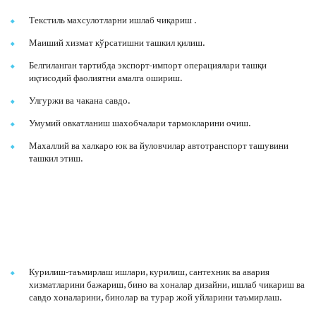
Текстиль махсулотларни ишлаб чиқариш .
Маиший хизмат кўрсатишни ташкил қилиш.
Белгиланган тартибда экспорт-импорт операциялари ташқи
иқтисодий фаолиятни амалга ошириш.
Улгуржи ва чакана савдо.
Умумий овкатланиш шахобчалари тармокларини очиш.
Махаллий ва халкаро юк ва йуловчилар автотранспорт ташувини
ташкил этиш.
Курилиш-таъмирлаш ишлари, курилиш, сантехник ва авария
хизматларини бажариш, бино ва хоналар дизайни, ишлаб чикариш ва
савдо хоналарини, бинолар ва турар жой уйларини таъмирлаш.