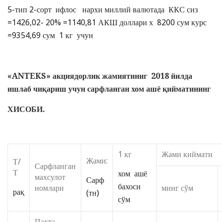
5-тип 2-сорт ифлос нархи миллий валютада ККС сиз
=1426,02- 20% =1140,81 АКШ доллари х 8200 сум курс
=9354,69 сум 1 кг учун
«
ANTEKS
»
акциядорлик жамиятиниг
2018 йилда
ишлаб чиқариш учун сарфланган хом ашё қийматининг
ХИСОБИ.
1 кг
Жами киймати
Жами:
Т/
Сарфланган
Т
хом ашё
махсулот
Сарф
бахоси
номлари
минг сўм
рақ
(тн)
сўм
Пахта