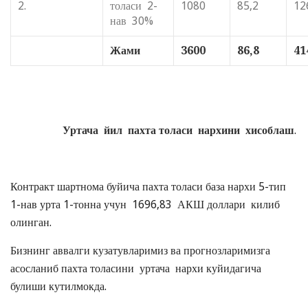
2.
толаси 2-
1080
85,2
12
нав 30%
Жами
3600
86,8
41
Уртача йил пахта толаси нархини хисоблаш
.
Контракт шартнома буйича пахта толаси база нархи 5-тип
1-нав урта 1-тонна учун 1696,83 АКШ доллари килиб
олинган.
Бизнинг аввалги кузатувларимиз ва прогнозларимизга
асосланиб пахта толасини уртача нархи куйидагича
булиши кутилмокда.