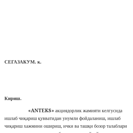
СЕГАЗАКУМ. к.
Кириш.
«
ANTEKS
»
акциядорлик жамияти келгусида
ишлаб чиқариш қувватидан унумли фойдаланиш, ишлаб
чиқариш хажмини ошириш, ички ва ташқи бозор талаблари