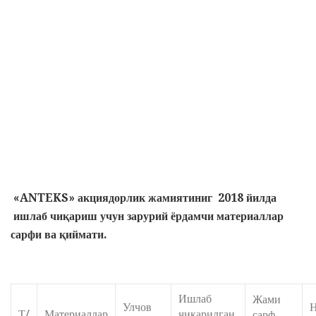
«
ANTEKS
»
акциядорлик жамиятиниг
2018 йилда
ишлаб чиқариш учун зарурий ёрдамчи материаллар
сарфи ва қиймати.
Ишлаб
Жами
Улчов
Н
Т/
Материаллар
чикарилган
сарф