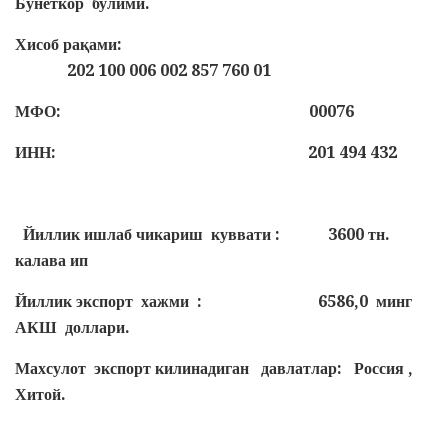
Бунёткор булими.
Хисоб рақами:
202 100 006 002 857 760 01
МФО: 00076
ИНН: 201 494 432
Йиллик ишлаб чикариш куввати : 3600 тн.
калава ип
Йиллик экспорт хажми : 6586,0 минг
АКШ доллари.
Махсулот экспорт килинадиган давлатлар: Россия ,
Хитой.