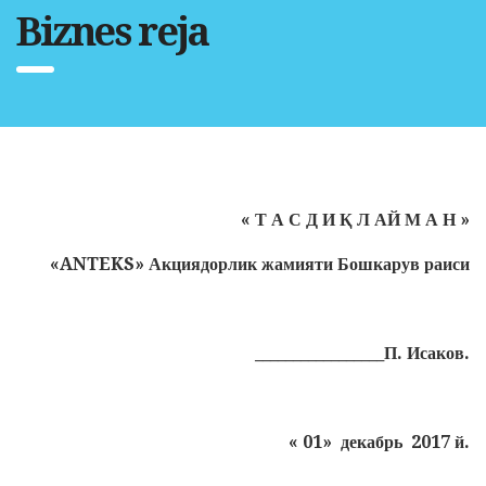
Biznes reja
« Т А С Д И Қ Л АЙ М А Н »
«
ANTEKS
» Акциядорлик жамияти Бошкарув раиси
_________________П. Исаков.
« 01» декабрь 2017 й.