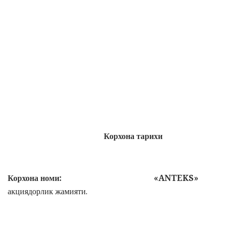
Корхона тарихи
Корхона номи:
«
ANTEKS
»
акциядорлик жамияти.