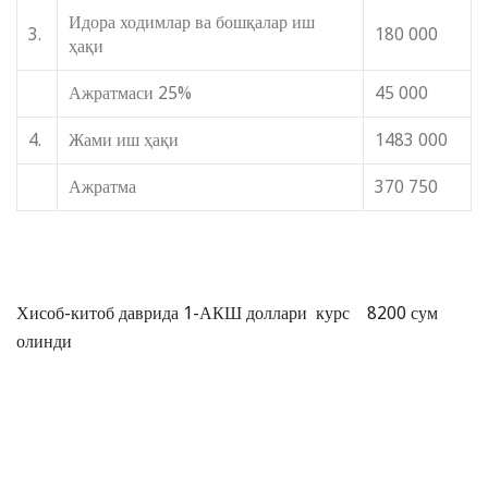
Идора ходимлар ва бошқалар иш
3.
180 000
ҳақи
Ажратмаси 25%
45 000
4.
Жами иш ҳақи
1483 000
Ажратма
370 750
Хисоб-китоб даврида 1-АКШ доллари курс 8200 сум
олинди