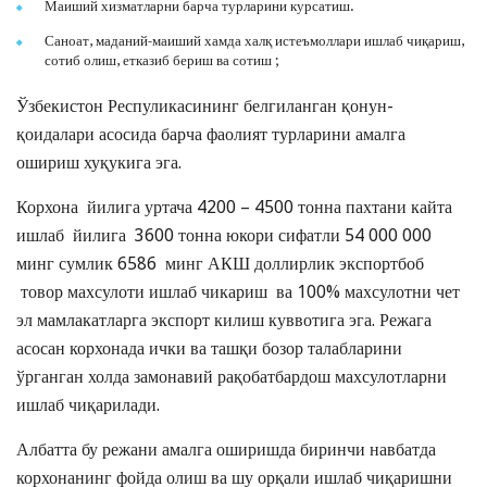
Маиший хизматларни барча турларини курсатиш.
Саноат, маданий-маиший хамда халқ истеъмоллари ишлаб чиқариш,
сотиб олиш, етказиб бериш ва сотиш ;
Ўзбекистон Респуликасининг белгиланган қонун-
қоидалари асосида барча фаолият турларини амалга
ошириш хуқукига эга.
Корхона йилига уртача 4200 – 4500 тонна пахтани кайта
ишлаб йилига 3600 тонна юкори сифатли 54 000 000
минг сумлик 6586 минг АКШ доллирлик экспортбоб
товор махсулоти ишлаб чикариш ва 100% махсулотни чет
эл мамлакатларга экспорт килиш куввотига эга. Режага
асосан корхонада ички ва ташқи бозор талабларини
ўрганган холда замонавий рақобатбардош махсулотларни
ишлаб чиқарилади.
Албатта бу режани амалга оширишда биринчи навбатда
корхонанинг фойда олиш ва шу орқали ишлаб чиқаришни