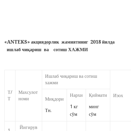
«
ANTEKS
»
акциядорлик жамиятиниг
2018 йилда
ишлаб чиқариш ва сотиш ХАЖМИ
Ишлаб чиқариш ва сотиш
хажми
Т/
Махсулот
Нархи
Қиймати
Изох
Т
номи
Миқдори
1 кг
минг
Тн.
сўм
сўм
Йигирув
1.