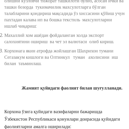
олишни кузловчи тижорат ташкилоти булиб, асосан ички ва
ташки бозорда тукимачилик махсулотларга бўлган
талабларини қондириш мақсадида ўз хиссасини қўйиш учун
пахтадан калава ип ва бошка текстиль махсулотларни
ишлаб чиқариш:
Махаллий хом ашёдан фойдаланган холда экспорт
салохиятини ошириш ва чет эл валютаси олиб кириш.
Корхонага якин атрофда жойлашган Шахрихон тумани
Сегазакум кишлоги ва Олтинкул туман ахолисини иш
билан таъминлаш.
Жамият қуйидаги фаолият билан шуғулланади.
Корхона ўзига қуйидаги вазифаларни бажаришда
Ўзбекистон Республикаси қонунлари доирасида қуйидаги
фаолиятларни амалга оширилади: