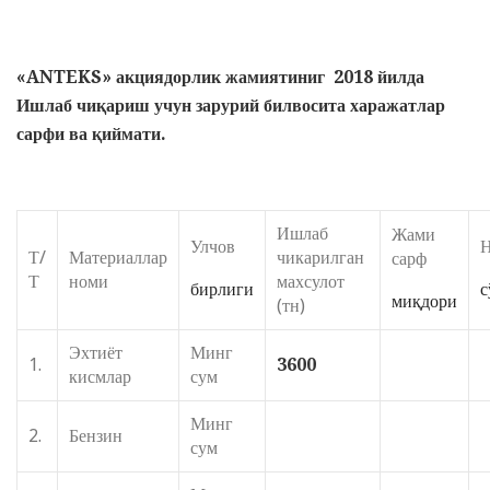
«
ANTEKS
»
акциядорлик жамиятиниг
2018 йилда
Ишлаб чиқариш учун зарурий билвосита харажатлар
сарфи ва қиймати.
Ишлаб
Жами
Улчов
Н
Т/
Материаллар
чикарилган
сарф
Т
номи
махсулот
бирлиги
с
миқдори
(тн)
Эхтиёт
Минг
1.
3600
кисмлар
сум
Минг
2.
Бензин
сум