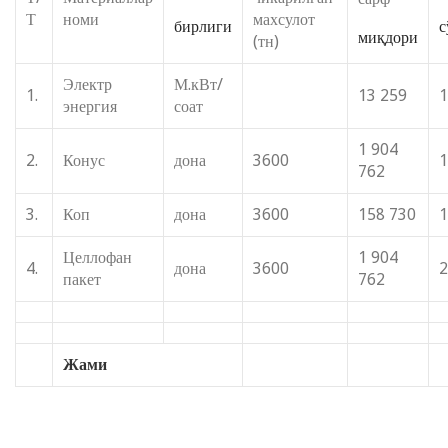
Т
номи
махсулот
бирлиги
с
миқдори
(тн)
Электр
М.кВт/
1.
13 259
1
энергия
соат
1 904
2.
Конус
дона
3600
1
762
3.
Коп
дона
3600
158 730
1
Целлофан
1 904
4.
дона
3600
2
пакет
762
Жами