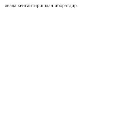
янада кенгайтиришдан иборатдир.