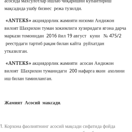
асосида махсулотлар ишлаб чиқаришни кўпайтириш
мақсадида ушбу бизнес режа тузилди.
«
ANTEKS
»
акциядорлик жамияти низоми Андижон
вилоят Шахрихон туман хокимлиги хузиридаги ягона дарча
маркази томонидан 2016 йил 19 август куни № 475/2
реестрдаги тартиб рақам билан кайта руйхатдан
утказилган.
«
ANTEKS
»
акциядорлик жамияти асосан Андижон
вилоят Шахрихон туманидаги 200 нафарга якин ахолини
иш билан таминланган.
Жамият Асосий максади
.
Корхона фаолиятнинг асосий мақсади сифатида фойда