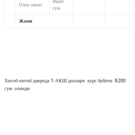
Минг
Озик овкат
сум
Жами
Хисоб-китоб даврида 1-АКШ доллари курс буйича 8200
сум олинди