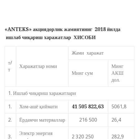
«
ANTEKS
»
акциядорлик жамиятиниг
2018 йилда
ишлаб чиқариш
харажатлар
ХИСОБИ
Жами харажат
т/
Харажатлар номи
Минг
т
Минг сум
АКШ
дол.
1. Ишлаб чиқариш харажатлари
1.
Хом-ашё қиймати
41 505 822,63
5061,8
2.
Ёрдамчи матеряаллар
216 500
26,4
Электр энергия
3.
2 320 250
282,9