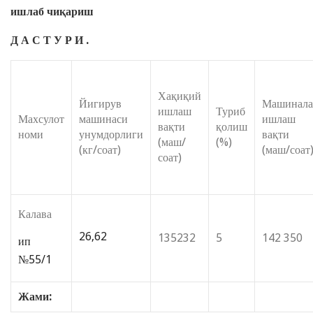
ишлаб чиқариш
Д А С Т У Р И .
Хақиқий
Йигирув
Машинала
ишлаш
Туриб
Махсулот
машинаси
ишлаш
вақти
қолиш
номи
унумдорлиги
вақти
(маш/
(%)
(кг/соат)
(маш/соат
соат)
Калава
26,62
135232
5
142 350
ип
№55/1
Жами: