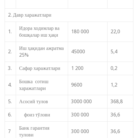
2. Давр харажатлари
Идора ходимлар ва
1.
180 000
22,0
бошқалар иш ҳақи
Иш ҳақидан ажратма
2.
45000
5,4
25%
3.
Сафар харажатлари
1 200
0,2
Бошка сотиш
4.
9600
1,2
харажатлари
5.
Асосий тулов
3000 000
368,8
6.
фоиз тўлови
300 000
36,6
Банк гарантия
7
300 000
36,6
тулови