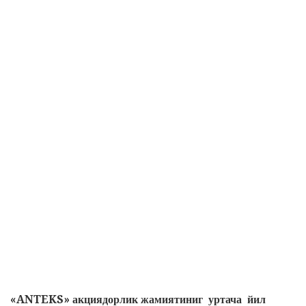
«
ANTEKS
»
акциядорлик жамиятиниг
уртача йил