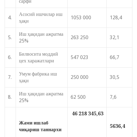
сарфи
Асосий ишчилар иш
4.
1053 000
128,4
ҳақи
Иш ҳақидан ажратма
5.
263 250
32,1
25%
Билвосита моддий
6.
547 023
66,7
цех харажатлари
Умум фабрика иш
7.
250 000
30,5
ҳақи
Иш ҳақидан ажратма
8.
62 500
7,6
25%
46 218 345,63
Жами ишлаб
5636,4
чиқариш таннархи