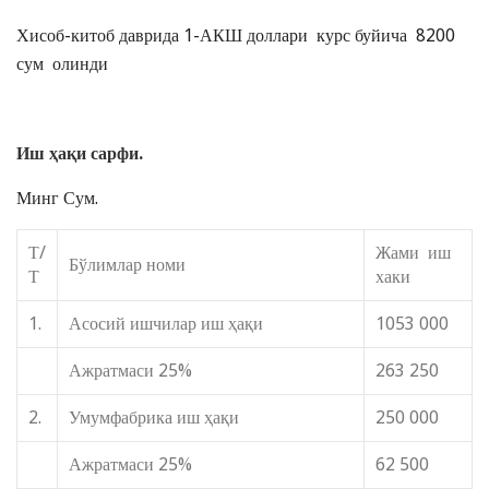
Хисоб-китоб даврида 1-АКШ доллари курс буйича 8200
сум олинди
Иш ҳақи сарфи.
Минг Сум.
Т/
Жами иш
Бўлимлар номи
Т
хаки
1.
Асосий ишчилар иш ҳақи
1053 000
Ажратмаси 25%
263 250
2.
Умумфабрика иш ҳақи
250 000
Ажратмаси 25%
62 500