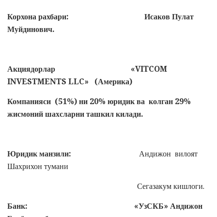
Корхона рахбари: Исаков Пулат
Муйдинович.
Акциядорлар
«VITCOM
INVESTMENTS LLC» (
Америка
)
Компанияси (51%) ни 20% юридик ва колган 29%
жисмоний шахсларни ташкил килади.
Юридик манзили:
Андижон вилоят
Шахрихон тумани
Сегазакум кишлоги.
Банк: «УзСКБ» Андижон