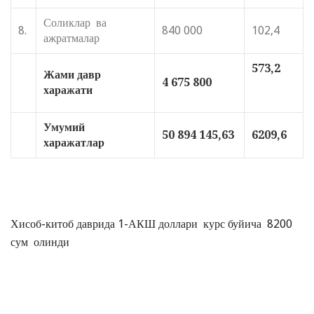
Соликлар ва
8.
840 000
102,4
ажратмалар
573,2
Жами давр
4 675 800
харажати
Умумий
50 894 145,63
6209,6
харажатлар
Хисоб-китоб даврида 1-АКШ доллари курс буйича 8200
сум олинди