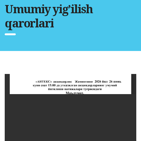
Umumiy yig’ilish
qarorlari