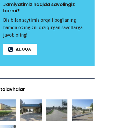
Jamiyatimiz haqida savolingiz
bormi?
Biz bilan saytimiz orqali bog’laning
hamda o’zingizni qiziqirgan savollarga
javob oling!
ALOQA
tolavhalar