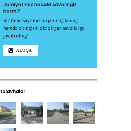
Jamiyatimiz haqida savolingiz
bormi?
Biz bilan saytimiz orqali bog’laning
hamda o’zingizni qiziqirgan savollarga
javob oling!
ALOQA
tolavhalar