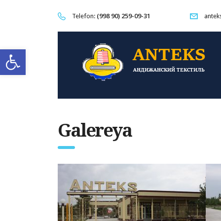
(998 90) 259-09-31
Telefon:
antek
Open toolbar
Galereya