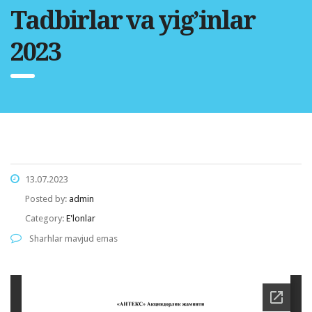
Tadbirlar va yig’inlar
2023
13.07.2023
Posted by:
admin
Category:
E'lonlar
Sharhlar mavjud emas