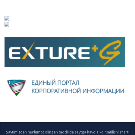
Saytimizdan ma'lumot olingan taqdirda saytga havola ko'rsatilishi shart!