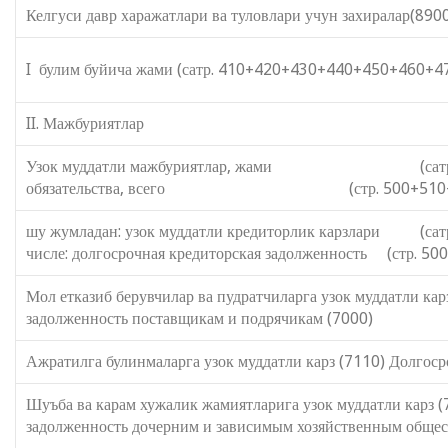
Келгуси давр харажатлари ва туловлари учун захиралар(89
I булим буйича жами (сатр. 410+420+430+440+450+460+47
II. Мажбуриятлар II. Обяз
Узок муддатли мажбуриятлар, жами (сатр. 500
обязательства, всего (стр. 500+510+520+
шу жумладан: узок муддатли кредиторли
числе: долгосрочная кредиторская задолженность (стр. 
Мол етказиб берувчилар ва пудратчиларг
задолженность поставщикам и подрячикам (7000)
Ажратилга булинмаларга узок муддатли карз (7110) Долгос
Шуъба ва карам хужалик жамиятларига
задолженность дочерним и зависимым хозяйственным обще