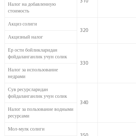
310
Налог на добавленную
стоимость
Акциз солиги
320
Акцизный налог
Ер ости бойликларидан
фойдаланганлик учун солик
330
Налог за использование
недрами
Сув ресурсларидан
фойдаланганлик учун солик
340
Налог за пользование водными
ресурсами
Мол-мулк солиги
350