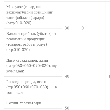
Махсулот (товар, иш
вахизмат)ларни сотишнинг
ялпи фойдаси (зарари)
(сатр.010-020)
30
0
Валовая прибыль (убыток) от
реализации продукции
(товаров, работ и услуг)
(стр.010-020)
Давр харажатлари, жами
(сатр.050+060+070+080), шу
жумладан:
40
Расходы периода, всего
(стр.050+060+070+080) в
том числе
Сотиш харажатлари
50