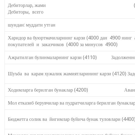
Дебиторлар, жами (сатр. 220+
Дебиторы, всего (стр. 220+240+2
шундан: муддати утган из нее:
Харидор ва буюртмачиларнинг карзи (40
покупателей и заказчиков (4000 за минусов 4900)
Ажратилган булинмаларнинг карзи (4110) Задолженнос
Шуъба ва карам хужалик жамиятларининг карзи (4120) Зад
Ходимларга берилган бунаклар (4200) Авансы, в
Мол етказиб берувчилар ва пудратчиларга берилган бунакл
Бюджетга солик ва йигимлар буйича бунак туловлари (440