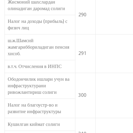
Жисмоний шахслардан
олинадиган даромад солиги
290
Налог на доходы (прибыль) с
физич лиц
ш.ж.Шамсий
жамгариббориладиган пенсия
291
хисоб.
в.т.ч. Отчисления в ИНПС
Ободончилик ишлари учун ва
инфраструктурани
ривожлантириш солиги
300
Налог на благоустр-во и
развитие инфраструктуры
Кушилган киймат солиги