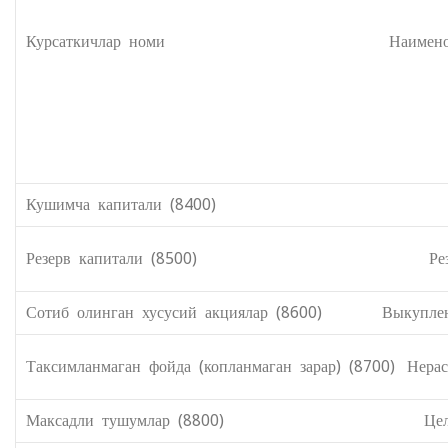
Курсаткичлар номи Наименование 
Кушимча капитали (8400) Добавленн
Резерв капитали (8500) Резервный 
Сотиб олинган хусусий акциялар (8600) Выкупленн
Таксимланмаган фойда (копланмаган зарар) (8700) Нера
Максадли тушумлар (8800) Целевые по