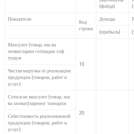
(фойда)
(
Показатели
Доходы
Код
строки
(прибыль)
Махсулот (товар, иш ва
хизматларни сотишдан соф
тушум
10
Чистая выручка от реализации
продукции (товаров, работ и
услуг)
Сотилган махсулот (товар, иш
ва хизмат)ларнинг таннархи
20
Себестоимость реализованной
продукции (товаров, работ и
услуг)