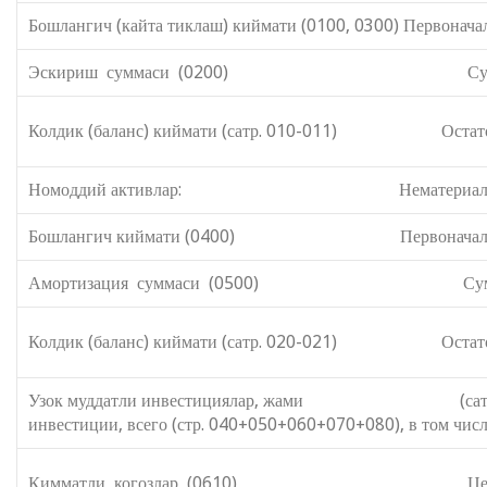
Бошлангич (кайта тиклаш) киймати (0100, 0300) Первоначал
Эскириш суммаси (0200) Сумма из
Колдик (баланс) киймати (сатр. 010-011) Остаточная
Номоддий активлар: Нематериальные
Бошлангич киймати (0400) Первоначальная 
Амортизация суммаси (0500) Сумма амо
Колдик (баланс) киймати (сатр. 020-021) Остаточная
Узок муддатли инвестициялар, жами (сатр. 040
инвестиции, всего (стр. 040+050+060+070+080), в том числ
Кимматли когозлар (0610) Ценные б