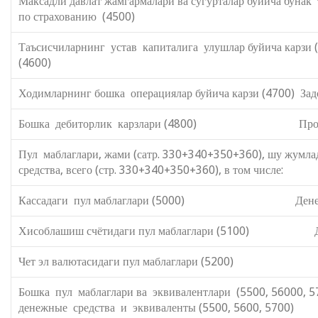
Максадли давлат жамгармалари ва сугурталар буйича буна
по страхованию (4500)
Таъсисчиларнинг устав капиталига улушлар буйича карзи 
(4600)
Ходимларнинг бошка операциялар буйича карзи (4700) Зад
Бошка дебиторлик карзлари (4800) Прочие де
Пул маблаглари, жами (сатр. 330+3
средства, всего (стр. 330+340+350+360), в том числе:
Кассадаги пул маблаглари (5000) Денежные с
Хисоблашиш счётидаги пул маблаглари (5100) Дене
Чет эл валютасидаги пул маблаглари (5200) Дене
Бошка пул маблаглари ва эквивал
денежные средства и эквиваленты (5500, 5600, 5700)