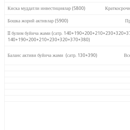
Киска муддатли инвестициялар (5800) Краткосрочны
Бошка жорий активлар (5900) Прочие те
II булим буйича жами (сатр. 140+190+200+210+
140+190+200+210+230+320+370+380)
Баланс активи буйича жами (сатр. 130+390) Всего п