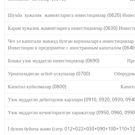
Шуъба хужалик жамиятларига инвестициялар (0620) Инвес
Карам хужалик жамиятларига инвестициялар (0630) Инвест
Чет эл капитали мавжуд булган ко
Инвестиции в предприятие с иностранным капиталом (0640
Бошка узок муддатли инвестициялар (0690) Прочие
Урнатиладиган асбоб-ускуналар (0700) Оборудовани
Капитал куйилмалар (0800) Капитальные
Узок муддатли дебиторлик карзлари (0910, 0920, 0930, 094
Узок муддатли кечиктирилган харажатлар (0950, 0960, 0990
I булим буйича жами (сатр. 012+022+030+090+100+110+12