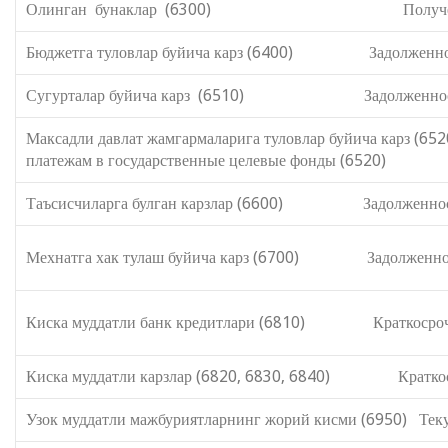
Олинган бунаклар (6300) Полученные 
Бюджетга туловлар буйича карз (6400) Задолженность
Сугурталар буйича карз (6510) Задолженность 
Максадли давлат жамгармаларига туло
платежам в государственные целевые фонды (6520)
Таъсисчиларга булган карзлар (6600) Задолженност
Мехнатга хак тулаш буйича карз (6700) Задолженность
Киска муддатли банк кредитлари (6810) Краткосрочн
Киска муддатли карзлар (6820, 6830, 6840) Краткоср
Узок муддатли мажбуриятларнинг жорий кисми (6950) Теку