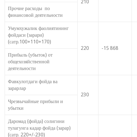
210
Прочие расходы по
финансовой деятельности
Умумхужалик фаолиятининг
фойдаси (зарари)
(сатр.100+110+170)
220
-15 868
Прибыль (убыток) от
общехозяйственной
деятельности
Фавкулотдаги фойда ва
зарарлар
230
Чрезвычайные прибыли и
убытки
Даромад (фойда) солигини
тулагунга кадар фойда (зарар)
(сатр. 220+/-230)