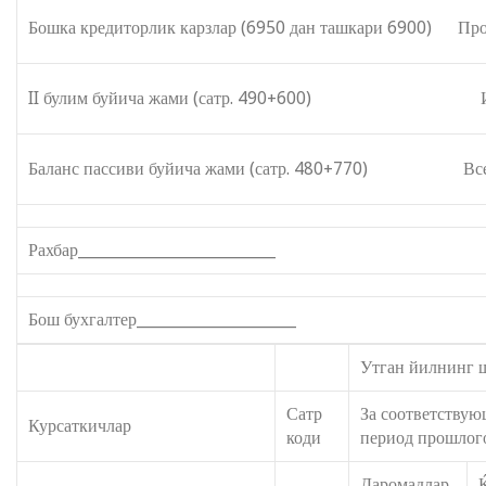
Бошка кредиторлик карзлар (6950 дан ташкари 6900) Проч
II булим буйича жами (сатр. 490+600) Итого п
Баланс пассиви буйича жами (сатр. 480+770) Всего п
Рахбар__________________________
Бош бухгалтер_____________________
Утган йилнинг 
Сатр
За соответству
Курсаткичлар
коди
период прошлог
Даромадлар