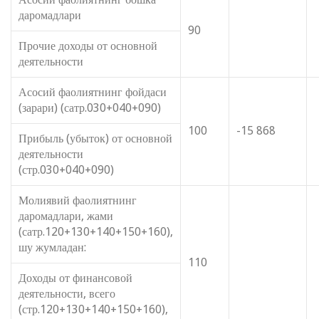
даромадлари
90
Прочие доходы от основной
деятельности
Асосий фаолиятнинг фойдаси
(зарари) (сатр.030+040+090)
100
-15 868
Прибыль (убыток) от основной
деятельности
(стр.030+040+090)
Молиявий фаолиятнинг
даромадлари, жами
(сатр.120+130+140+150+160),
шу жумладан:
110
Доходы от финансовой
деятельности, всего
(стр.120+130+140+150+160),