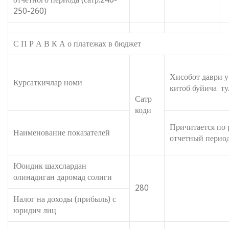
250-260)
С П Р А В К А о платежах в бюджет
Хисобот даври у
Курсаткичлар номи
китоб буйича ту
Сатр
коди
Причитается по 
Наименование показателей
отчетный перио
Юоидик шахслардан
олинадиган даромад солиги
280
Налог на доходы (прибыль) с
юридич лиц