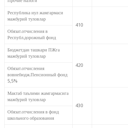
Прочие налоги
Республика иул жамгармаси
мажбурий туловлар
410
Обязат.отчисления в
Республ.дорожный фонд
Бюджетдан ташкари ПЖга
мажбурий туловлар
420
Обязат.отчисления
вовнебюдж.Пенсионный фонд
5,5%
Мактаб таълими жамгармасига
мажбурий туловлар
430
Обязат.отчисления в фонд
школьного образования