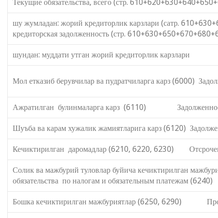
Текущие обязательства, всего (стр. 610+620+630+640+
шу жумладан: жорий кредиторлик карзлари (сатр. 610+63
кредиторская задолженность (стр. 610+630+650+670+680
шундан: муддати утган жорий кредиторлик карзлари из 
Мол етказиб берувчилар ва пудратчиларга карз (6000) Зад
Ажратилган булинмаларга карз (6110) Задолженность
Шуъба ва карам хужалик жамиятларига карз (6120) Задолж
Кечиктирилган даромадлар (6210, 6220, 6230) Отсрочен
Солик ва мажбурий туловлар буйича кечикти
обязательства по налогам и обязательным платежам (6240)
Бошка кечиктирилган мажбуриятлар (6250, 6290) Прочи