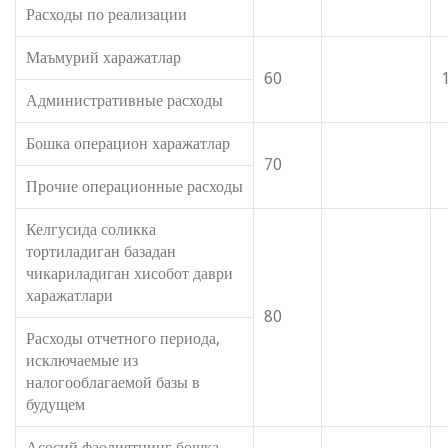
Расходы по реализации
Маъмурий харажатлар
60
Административные расходы
Бошка операцион харажатлар
70
Прочие операционные расходы
Келгусида соликка
тортиладиган базадан
чикариладиган хисобот даври
харажатлари
80
Расходы отчетного периода,
исключаемые из
налогооблагаемой базы в
будущем
Асосий фаолиятнинг бошка