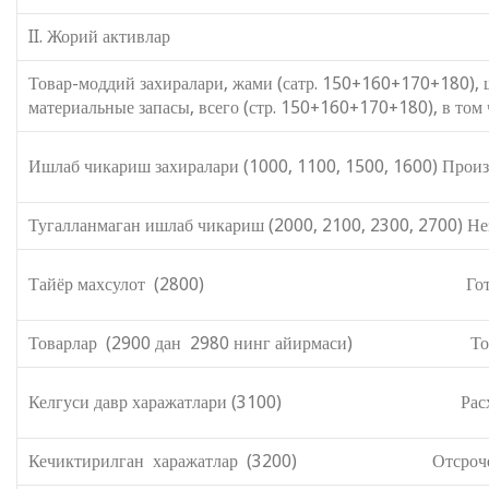
II. Жорий активлар II. Теку
Товар-моддий захиралари, жами (сатр
материальные запасы, всего (стр. 150+160+170+180), в том 
Ишлаб чикариш захиралари (1000, 1100, 1500, 1600) Произ
Тугалланмаган ишлаб чикариш (2000, 2100, 2300, 2700) Не
Тайёр махсулот (2800) Готовая пр
Товарлар (2900 дан 2980 нинг айирмаси) Товары
Келгуси давр харажатлари (3100) Расходы б
Кечиктирилган харажатлар (3200) Отсроченны