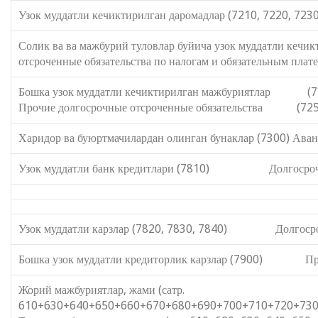
Узок муддатли кечиктирилган даромадлар (7210, 7220, 723
Солик ва ва мажбурий туловлар буйича узок муддатл
отсроченные обязательства по налогам и обязательным плат
Бошка узок муддатли кечиктир
Прочие долгосрочные отсроченные обязательства (725
Харидор ва буюртмачилардан олинган бунаклар (7300) Аванс
Узок муддатли банк кредитлари (7810) Долгосрочны
Узок муддатли карзлар (7820, 7830, 7840) Долгосроч
Бошка узок муддатли кредиторлик карзлар (7900) Проч
Жорий мажбуриятлар, жами (сатр.
610+630+640+650+660+670+680