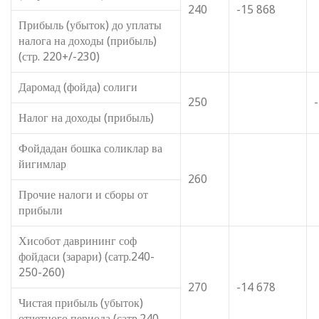
240
-15 868
Прибыль (убыток) до уплаты
налога на доходы (прибыль)
(стр. 220+/-230)
Даромад (фойда) солиги
250
Налог на доходы (прибыль)
Фойдадан бошка соликлар ва
йигимлар
260
Прочие налоги и сборы от
прибыли
Хисобот даврининг соф
фойдаси (зарари) (сатр.240-
250-260)
270
-14 678
Чистая прибыль (убыток)
отчетного периода (сатр.240-