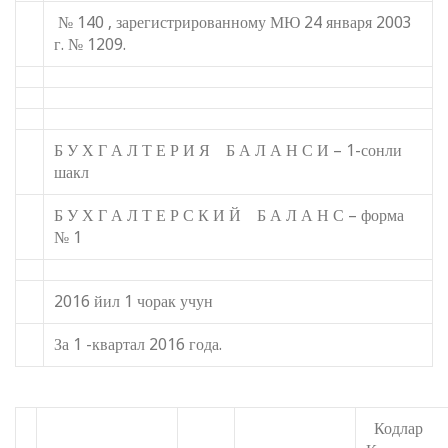
№ 140 , зарегистрированному МЮ 24 января 2003
г. № 1209.
Б У Х Г А Л Т Е Р И Я Б А Л А Н С И – 1-сонли
шакл
Б У Х Г А Л Т Е Р С К И Й Б А Л А Н С – форма
№ 1
2016 йил 1 чорак учун
За 1 -квартал 2016 года.
Кодлар