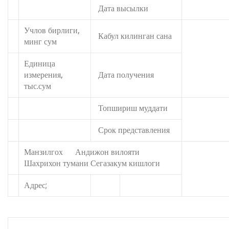
Дата высылки
Учлов бирлиги,
Кабул килинган сана
минг сум
Единица
измерения,
Дата получения
тыс.сум
Топшириш муддати
Срок представления
Манзилгох Андижон вилояти
Шахрихон тумани Сегазакум кишлоги
Адрес;