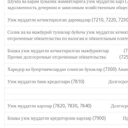
Шуъба ва карам хужалик жамиятларига
задолженность дочерним и зависимым хозяйственным обще
Узок муддатли кечиктирилган даромадлар (7210, 7220, 723
Солик ва ва мажбурий туловлар буйича узок муддатл
отсроченные обязательства по налогам и обязательным плат
Бошка узок муддатли кечиктир
Прочие долгосрочные отсроченные обязательства (725
Харидор ва буюртмачилардан олинган бунаклар (7300) Аванс
Узок муддатли банк кредитлари (7810) Долгосрочны
Узок муддатли карзлар (7820, 7830, 7840) Долгосроч
Бошка узок муддатли кредиторлик карзлар (7900) Проч