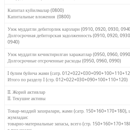
Капитал куйилмалар (0800)
Капитальные вложения (0800)
Узок муддатли дебиторлик карзлари (0910, 0920, 0930, 094
Долгосрочная дебиторская задолженность (0910, 0920, 0930
0940)
Узок муддатли кечиктирилган харажатлар (0950, 0960, 0990
Долгосрочные отсроченные расходы (0950, 0960, 0990)
I булим буйича жами (сатр. 012+022+030+090+100+110+12
Итого по разделу I (стр. 012+022+030+090+100+110+120)
II. Жорий активла
II. Текушие активы
Товар-моддий захиралари, жами (сатр. 150+160+170+180), 
жумладан:
товарно-материальные запасы, всего (стр. 150+160+170+180