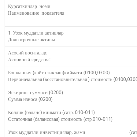
Курсаткичлар номи
Наименование показателя
1. Узок муддатли активлар 
Долгосрочные активы
Асосий воситалар
Асновный средства:
Бошлангич (кайта тиклаш)киймати (0100,0300)
Первоначальная (восстановвительная ) стоимость (0100,030
Эскириш суммаси (0200
Сумма износа (0200)
Колдик (баланс) киймати (сатр. 010-011)
Остаточная (балансовая) стоимость (стр.010-011)
Узок муддатли инвестициялар, жами (сат