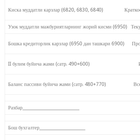
Киска муддатли карзлар (6820, 6830, 6840) Краткоср
Узок муддатли мажбуриятларнинг жорий кисми (6950) Теку
Бошка кредиторлик карзлар (6950 дан ташкари 6900) Проч
II булим буйича жами (сатр. 490+600) Итого п
Баланс пассиви буйича жами (сатр. 480+770) Всего п
Рахбар__________________________
Бош бухгалтер_____________________