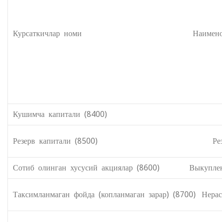
Курсаткичлар номи Наименование 
Кушимча капитали (8400) Добавленн
Резерв капитали (8500) Резервный 
Сотиб олинган хусусий акциялар (8600) Выкупленн
Таксимланмаган фойда (копланмаган зарар) (8700) Нера