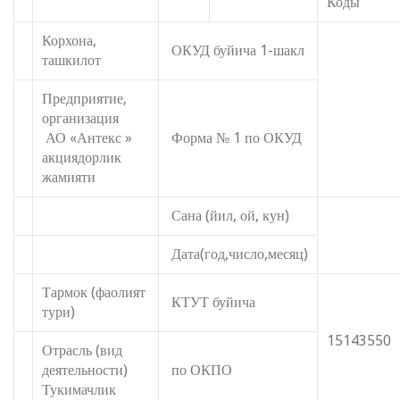
Коды
Корхона,
ОКУД буйича 1-шакл
ташкилот
Предприятие,
организация
АО «Антекс »
Форма № 1 по ОКУД
акциядорлик
жамияти
Сана (йил, ой, кун)
Дата(год,число,месяц)
Тармок (фаолият
КТУТ буйича
тури)
15143550
Отрасль (вид
деятельности)
по ОКПО
Тукимачлик