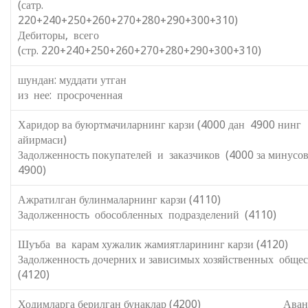
(сатр.
220+240+250+260+270+280+290+300+310
Дебиторы, всег
(стр. 220+240+250+260+270+280+290+300+310)
шундан: муддати утга
из нее: просроченная
Харидор ва буюртмачиларнинг карзи (4000 дан 4900 нинг
айирмаси)
Задолженность покупателей и заказчиков (4000 за минусо
4900)
Ажратилган булинмаларнинг карзи (4110)
Задолженность обособленных подразделений (4110)
Шуъба ва карам хужалик жамиятларининг карзи (4120)
Задолженность дочерних и зависимых хозяйственных общес
(4120)
Ходимларга берилган бунаклар (4200) Аван