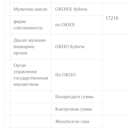
Мулкчлик шакли
ОКОНХ буйича
17210
форма
по ОКНХ
собственности
Двалат мулкини
бошкариш
ОКПО Буйича
органи
Орган
управления
По ОКПО
государственным
имушеством
Назоратдаги сумма
Кантролная сумма
Жунатилган сана