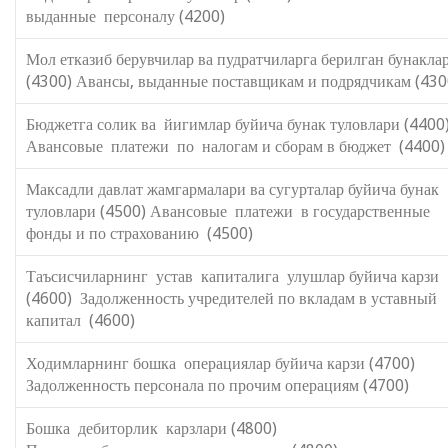
выданные персоналу (4200)
Мол етказиб берувчилар ва пудратчиларга берилган бунакла
(4300) Авансы, выданные поставщикам и подрядчикам (430
Бюджетга солик ва йигимлар буйича бунак туловлари (4400
Авансовые платежи по налогам и сборам в бюджет (4400)
Максадли давлат жамгармалари ва сугурталар буйича бунак
туловлари (4500) Авансовые платежи в государственные
фонды и по страхованию (4500)
Таъсисчиларнинг устав капиталига улушлар буйича карзи
(4600) Задолженность учредителей по вкладам в уставный
капитал (4600)
Ходимларнинг бошка операциялар буйича карзи (4700)
Задолженность персонала по прочим операциям (4700)
Бошка дебиторлик карзлари (4800)