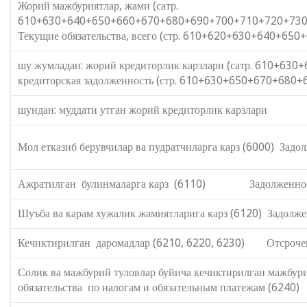
Жорий мажбуриятлар, жами (сатр.
610+630+640+650+660+670+680
Текущие обязательства, всего (стр. 610+620+630+640+
шу жумладан: жорий кредиторлик карзлари (сатр. 610+63
кредиторская задолженность (стр. 610+630+650+670+680
шундан: муддати утган жорий кредиторлик карзлари из 
Мол етказиб берувчилар ва пудратчиларга карз (6000) Зад
Ажратилган булинмаларга карз (6110) Задолженность
Шуъба ва карам хужалик жамиятларига карз (6120) Задолж
Кечиктирилган даромадлар (6210, 6220, 6230) Отсрочен
Солик ва мажбурий туловлар буйича кечикти
обязательства по налогам и обязательным платежам (6240)