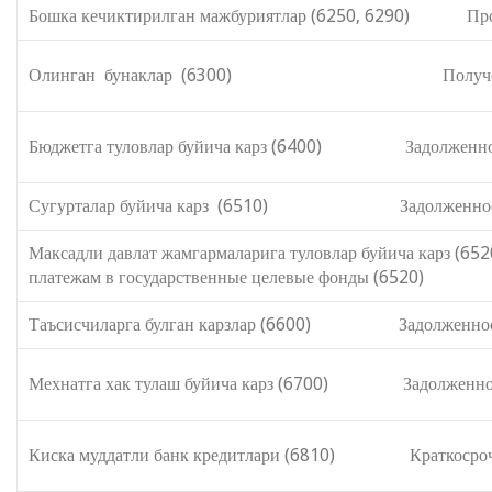
Бошка кечиктирилган мажбуриятлар (6250, 6290) Прочи
Олинган бунаклар (6300) Полученные 
Бюджетга туловлар буйича карз (6400) Задолженность
Сугурталар буйича карз (6510) Задолженность 
Максадли давлат жамгармаларига туло
платежам в государственные целевые фонды (6520)
Таъсисчиларга булган карзлар (6600) Задолженност
Мехнатга хак тулаш буйича карз (6700) Задолженность
Киска муддатли банк кредитлари (6810) Краткосрочн