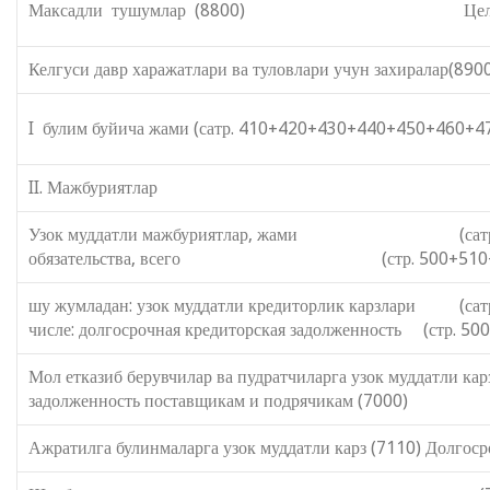
Максадли тушумлар (8800) Целевые по
Келгуси давр харажатлари ва туловлари учун захиралар(89
I булим буйича жами (сатр. 410+420+430+440+450+460+47
II. Мажбуриятлар II. Обяз
Узок муддатли мажбуриятлар, жами (сатр. 500
обязательства, всего (стр. 500+510+520+
шу жумладан: узок муддатли кредиторли
числе: долгосрочная кредиторская задолженность (стр. 
Мол етказиб берувчилар ва пудратчиларг
задолженность поставщикам и подрячикам (7000)
Ажратилга булинмаларга узок муддатли карз (7110) Долгос