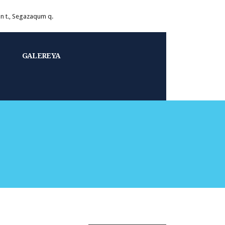
on t., Segazaqum q.
GALEREYA