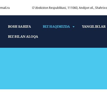
mail.ru
O'zbekiston Respublikasi, 111060, Andijon vil., Shahrix
BOSH SAHIFA
BIZ HAQIMIZDA
YANGILIKLAR
BIZ BILAN ALOQA