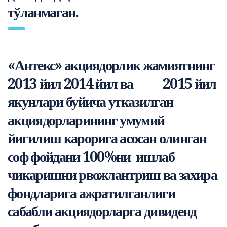
тўланмаган.
«Антекс» акциядорлик жамиятнинг
2013 йил 2014 йил ва 2015 йил
якунлари буйича утказилган
акциядорларининг умумий
йигилиш карорига асосан олинган
соф фойдани 100%ни ишлаб
чикаришни рвожлантриш ва захира
фондларига ажратилганлиги
сабабли акциядорларга дивиденд