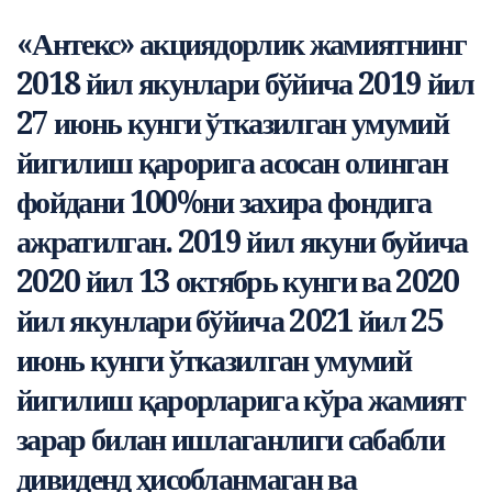
«Антекс» акциядорлик жамиятнинг
2018 йил якунлари бўйича 2019 йил
27 июнь кунги ўтказилган умумий
йигилиш қарорига асосан олинган
фойдани 100%ни захира фондига
ажратилган. 2019 йил якуни буйича
2020 йил 13 октябрь кунги ва 2020
йил якунлари бўйича 2021 йил 25
июнь кунги ўтказилган умумий
йигилиш қарорларига кўра жамият
зарар билан ишлаганлиги сабабли
дивиденд ҳисобланмаган ва