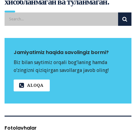
хисобланмаган ва туланмаган.
Jamiyatimiz haqida savolingiz bormi?
Biz bilan saytimiz orqali bog’laning hamda
o’zingizni qiziqirgan savollarga javob oling!
ALOQA
Fotolavhalar